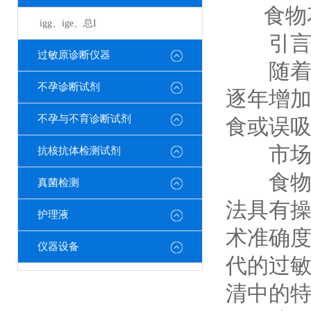
食物花
igg、ige、总I
引
过敏原诊断仪器
随着人
不孕诊断试剂
逐年增
不孕与不育诊断试剂
食或误
市场
抗核抗体检测试剂
食物花
真菌检测
法具有
护理液
术准确
仪器设备
代的过
清中的特