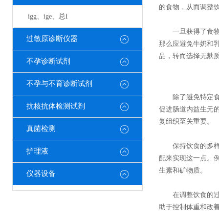
的食物，从而调整
igg、ige、总I
一旦获得了食物不
过敏原诊断仪器
那么应避免牛奶和
品，转而选择无麸
不孕诊断试剂
不孕与不育诊断试剂
除了避免特定食物
抗核抗体检测试剂
促进肠道内益生元
复组织至关重要。
真菌检测
保持饮食的多样性
护理液
配来实现这一点。
生素和矿物质。
仪器设备
在调整饮食的过程
助于控制体重和改