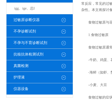
常反应，常见的过
igg、ige、总I
杂性。本文将探讨
过敏原诊断仪器
食物过敏原与花
不孕诊断试剂
1.食物过敏原
不孕与不育诊断试剂
食物过敏原通常是
抗核抗体检测试剂
-牛奶、鸡蛋、花
真菌检测
-海鲜（如虾、
护理液
-小麦、大豆
仪器设备
食物过敏的症状可