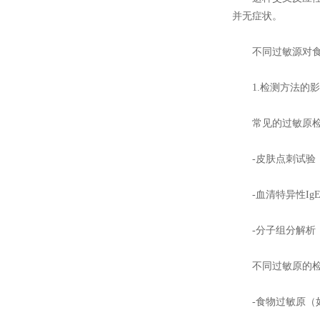
并无症状。
不同过敏源对食
1.检测方法的影
常见的过敏原检
-皮肤点刺试验（
-血清特异性IgE检
-分子组分解析（Compon
不同过敏原的检
-食物过敏原（如花