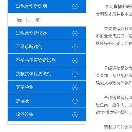
过敏原诊断试剂
拿到
食物不耐
食调整才能从根本上
igg、ige、总I
首先要做好检测结
过敏原诊断仪器
不耐受无需忌口，
肤瘙痒等问题，即
不孕诊断试剂
不孕与不育诊断试剂
分级调整是饮食干
抗核抗体检测试剂
查看加工食品配料表
续摄入导致抗体累
真菌检测
合理选择替代食物
护理液
过鱼肉、瘦牛肉、
循“营养对等”原则
仪器设备
调整期间的监测与