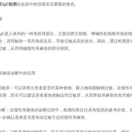
性IgE检测
在临床中扮演着至关重要的角色。
理
E是人体内的一种免疫球蛋白，主要由肥大细胞、嗜碱性粒细胞等免疫细
合，进而触发一系列免疫反应，导致过敏反应的发生。因此，通过检测患者
过敏，从而明确慢性荨麻疹的部分病因。
麻疹诊断中的应用
敏原：可以筛查出患者是否对某种食物、吸入物或接触物过敏。在慢性
检测，医生可以建议患者避免接触这些过敏原，从而降低荨麻疹的发作频
断：在慢性荨麻疹的诊断过程中，检测结果往往具有较高的参考价值。
一步确认患者是否患有由过敏引起的慢性荨麻疹。