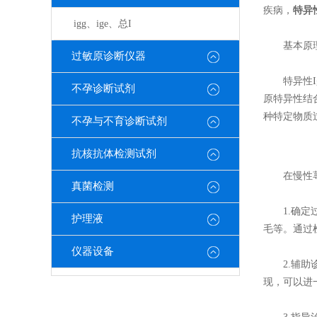
疾病，
特异
igg、ige、总I
基本原
过敏原诊断仪器
特异性Ig
不孕诊断试剂
原特异性结
种特定物质
不孕与不育诊断试剂
抗核抗体检测试剂
在慢性荨
真菌检测
1.确定过
护理液
毛等。通过
仪器设备
2.辅助诊
现，可以进