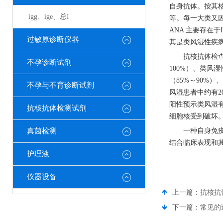
自身抗体。按其
igg、ige、总I
等。每一大类又
ANA 主要存在
过敏原诊断仪器
其是类风湿性疾
抗核抗体检
不孕诊断试剂
100%）、类风湿
（85%～90%
不孕与不育诊断试剂
风湿患者中约有20
阳性预示类风湿有
抗核抗体检测试剂
细胞核受到破坏
真菌检测
一种自身免
结合临床表现和
护理液
仪器设备
上一篇：
抗核抗
下一篇：
常见的