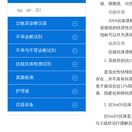
核、细胞质、
细
igg、ige、总I
功能作用
ANA抗体
过敏原诊断仪器
斑狼疮的特异性抗
指标可以作为系
不孕诊断试剂
临床应用
不孕与不育诊断试剂
抗核抗体谱
1. 高效价的抗U
抗核抗体检测试剂
是混合性结缔组
真菌检测
存在，并不具有特异
发干燥综合征12%
护理液
痛、指硬化和肺间
仪器设备
2. 抗SmD1抗体
抗SmD1抗体
SLE或经治疗缓解