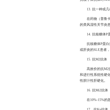
13. 抗一种或
在药物（普鲁卡
的类风湿性关节炎
14. 抗核糖体
抗核糖体P蛋白
或肝炎的SLE患者
15. 抗M2抗体
高效价的抗M2
和进行性系统性硬化
性胆汁性肝硬化。
16. 抗Mi2抗体
在10%-15
17．抗Ku抗体