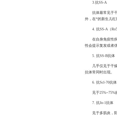
3.抗SS-A
抗体最常见于干
外，在*的新生儿红
4. 抗SS-A（R
在自身免疫性
性会提示复发或者
5. 抗SS-B抗体
几乎仅见于干燥综
抗体常同时出现。
6. 抗Scl-70抗体
见于25%~7
7. 抗Jo-1抗体
见于多肌炎，阳