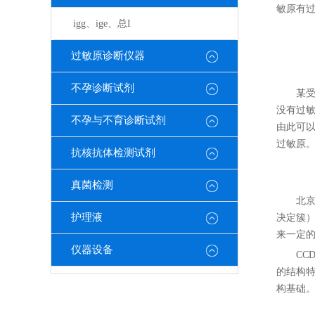
敏原有
igg、ige、总I
过敏原诊断仪器
不孕诊断试剂
某
没有过敏
不孕与不育诊断试剂
由此可
过敏原
抗核抗体检测试剂
真菌检测
北
护理液
决定簇
来一定
仪器设备
CC
的结构特
构基础。