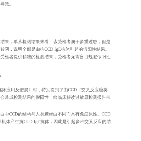
应导致。
性结果，单从检测结果来看，该受检者属于多重过敏，但是
阴，说明全部是由抗CCD IgE抗体引起的假阳性结果。
和受检者提供精准的检测结果，受检者无需盲目规避假阳性
性
临床应用及进展》时，特别提到了由CCD（交叉反应糖类
但会造成检测结果的假阳性，给临床解读过敏原检测报告带
白中CCD的结构与人类糖蛋白不同而具有免疫原性。CCD
导机体产生抗CCD IgE抗体，因此是引起多种交叉反应的结