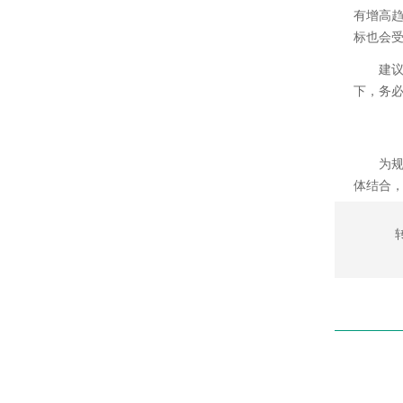
有增高趋
标也会
建
下，务必
为规
体结合，