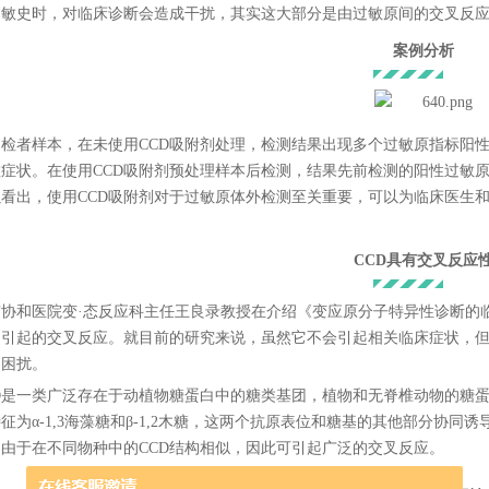
过敏史时，对临床诊断会造成干扰，其实这大部分是由过敏原间的交叉反
案例分析
受检者样本，在未使用CCD吸附剂处理，检测结果出现多个过敏原指标阳
症状。在使用CCD吸附剂预处理样本后检测，结果先前检测的阳性过敏原转
以看出，使用CCD吸附剂对于过敏原体外检测至关重要，可以为临床医生
。
CCD具有交叉反应
京协和医院变·态反应科主任王良录教授在介绍《变应原分子特异性诊断的
）引起的交叉反应。就目前的研究来说，虽然它不会引起相关临床症状，
的困扰。
D是一类广泛存在于动植物糖蛋白中的糖类基团，植物和无脊椎动物的糖蛋
征为α-1,3海藻糖和β-1,2木糖，这两个抗原表位和糖基的其他部分协同诱
由于在不同物种中的CCD结构相似，因此可引起广泛的交叉反应。