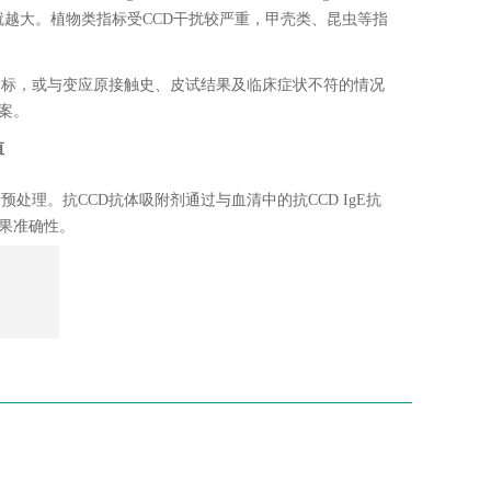
能性就越大。植物类指标受CCD干扰较严重，甲壳类、昆虫等指
指标，或与变应原接触史、皮试结果及临床症状不符的情况
方案。
值
处理。抗CCD抗体吸附剂通过与血清中的抗CCD IgE抗
结果准确性。