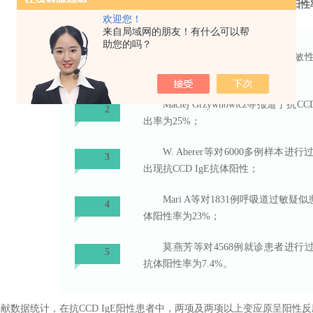
抗CCD IgE抗体阳性
欢迎您！
来自局域网的朋友！有什么可以帮
助您的吗？
Edsel Sinson等报道了约30%过
1
性；
Maciej Grzywnowicz等报道了
2
出率为25%；
W. Aberer等对6000多例样本
3
出现抗CCD IgE抗体阳性；
Mari A等对1831例呼吸道过敏疑似
4
体阳性率为23%；
莫燕芳等对4568例就诊患者进行过
5
抗体阳性率为7.4%。
献数据统计，在抗CCD IgE阳性患者中，两项及两项以上变应原呈阳性反应的有