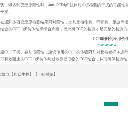
势，即多种变应原阳性时，anti-CCDIgE抗体对sIgE检测的干扰的可
受干扰。
议在遇到多项变应原检测结果同时阳性，尤其是植物类、甲壳类、昆虫等
结合抗CCD IgE抗体结果综合判断，因此有CCD的检测才是完整的检测
CCD吸附剂应用价
避CCD干扰、鉴别假阳性，建议使用抗CCD抗体吸附剂对受检者样本进行预
可有效阻止抗CCD IgE抗体与过敏原提取物的CCD结合，从而确保检测
转载自【和众生物】【一味书院】
E N D