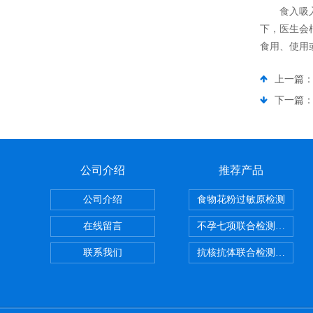
食入吸入过
下，医生会
食用、使用
上一篇
下一篇
公司介绍
推荐产品
公司介绍
食物花粉过敏原检测
在线留言
不孕七项联合检测试剂盒
联系我们
抗核抗体联合检测试剂盒