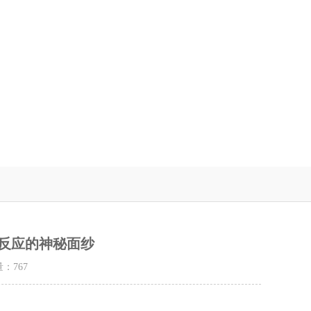
反应的神秘面纱
量：
767